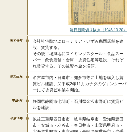
毎日新聞切り抜き（1946.10.20）
昭和49年
会社社宅跡地にロッテリア・いずみ庵両店舗を建
設、賃貸する。
その後工場跡地にスイミングスクール・食品スー
パー・飲食店舗・倉庫・賃貸住宅等建設、それぞ
れ賃貸する。その後資本金を増額。
昭和56年
名古屋市内・日進市・知多市等に土地を購入し賃
貸ビル建設、又平成2年11月カナダのヴァンクーバ
ーにて賃貸ビル業を開始。
平成4年
静岡県静岡市七間町・石川県金沢市野町に賃貸ビ
ルを建設。
平成10年
以後三重県四日市市・岐阜県岐阜市・愛知県豊田
市・安城市・刈谷市・春日井市・山梨県甲府市・
北海道札幌市・東京都内・長崎県佐世保市・岩手