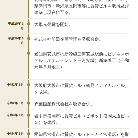
県盛岡市・新潟県長岡市等に賃貸ビルを取得及び
建築し現在に至る。
平成25年 3
太陽光発電を開始。
月
平成30年 9
株式会社前田企画管理を吸収合併。
月
愛知県安城市の新幹線三河安城駅前にビジネスホ
テル（ホテルトレンド三河安城）新築着工（令和
元年５月竣工）
令和2年 3月
大阪府大阪市に賃貸ビル（鶴見メディカルビル）
を取得。
令和2年 9月
双葉恒産株式会社を吸収合併。
令和4年 1月
岩手県盛岡市に賃貸ビル（ピボット盛岡大通ビル
３）を建設。
令和4年 3月
愛知県常滑市に賃貸ビル（トーカイ常滑店）を取