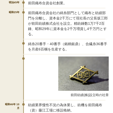
明治45年
前田織布合資会社創業。
昭和25年
前田織布合資会社の綿糸部門として織布と紡績部
門を分離し、資本金2千万にて現社長の父長坂三郎
が前田紡績株式会社を設立。精紡錘数1万7千2百
錘、昭和29年に資本金を2千万増資し4千万円とす
る。
綿糸20番手・40番手（銘柄銀鼎）、合繊糸36番手
を月産6百梱を生産する。
前田紡績(株)設立時の社章
昭和46年 10
紡績業界慢性不況の為休業し、紡機を前田織布
月
（資）藤江工場に移設格納。