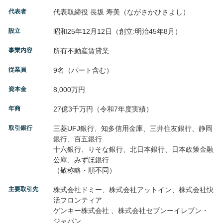
代表者
代表取締役 長坂 寿美（ながさかひさよし）
設立
昭和25年12月12日（創立:明治45年8月）
事業内容
所有不動産賃貸業
従業員
9名（パート含む）
資本金
8,000万円
年商
27億3千万円（令和7年度実績）
取引銀行
三菱UFJ銀行、知多信用金庫、三井住友銀行、静岡
銀行、百五銀行
十六銀行、りそな銀行、北日本銀行、日本政策金融
公庫、みずほ銀行
（敬称略・順不同）
主要取引先
株式会社ドミー、株式会社アットイン、株式会社快
活フロンティア
ゲンキー株式会社 、株式会社セブンーイレブン・
ジャパン