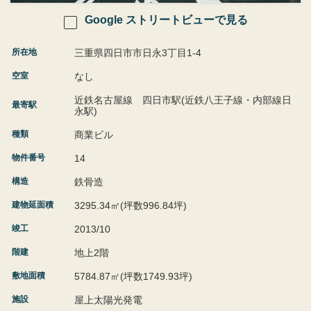
Google ストリートビューで見る
所在地
三重県四日市市日永3丁目1-4
空室
なし
近鉄名古屋線 四日市駅(近鉄八王子線・内部線日
最寄駅
永駅)
種類
商業ビル
物件番号
14
構造
鉄骨造
建物延面積
3295.34㎡(坪数996.84坪)
竣工
2013/10
階建
地上2階
敷地面積
5784.87㎡(坪数1749.93坪)
施設
屋上太陽光発電