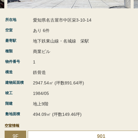
所在地
愛知県名古屋市中区栄3-10-14
空室
あり 6件
最寄駅
地下鉄東山線・名城線 栄駅
種類
商業ビル
物件番号
1
構造
鉄骨造
建物延面積
2947.54㎡ (坪数891.64坪)
竣工
1984/05
階建
地上9階
敷地面積
494.09㎡ (坪数149.46坪)
空室情報
9F
901