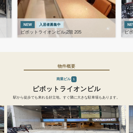
NEW
入居者募集中
NE
ピボットライオンビル 2階 205
ピボ
物件概要
商業ビル
1
ピボットライオンビル
駅から徒歩でも来れる好立地。すぐ隣に大きな駐車場もあります。