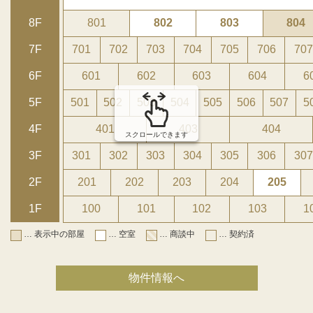
8F
801
802
803
804
7F
701
702
703
704
705
706
707
6F
601
602
603
604
6
5F
501
502
503
504
505
506
507
5
4F
401
403
404
スクロールできます
3F
301
302
303
304
305
306
307
2F
201
202
203
204
205
1F
100
101
102
103
1
… 表示中の部屋
… 空室
… 商談中
… 契約済
物件情報へ