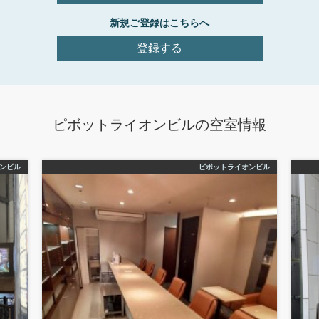
新規ご登録はこちらへ
登録する
ピボットライオンビル
の空室情報
ンビル
ピボットライオンビル