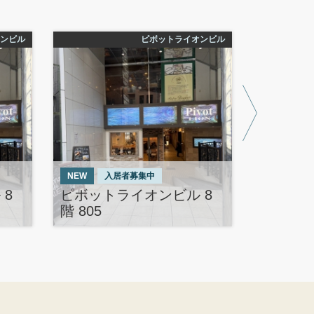
ンビル
ピボットライオンビル
NEW
入居者募集中
入居者募集
8
ピボットライオンビル 8
ピボット
階 805
階 901