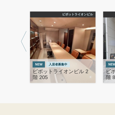
トライオンビル
ピボットライオンビル
NEW
入居者募集中
NE
ビル 9
ピボットライオンビル 2
ピ
階 205
階 8