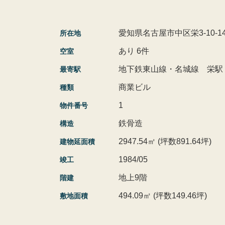
愛知県名古屋市中区栄3-10-1
所在地
あり 6件
空室
地下鉄東山線・名城線 栄駅
最寄駅
商業ビル
種類
1
物件番号
鉄骨造
構造
2947.54㎡ (坪数891.64坪)
建物延面積
1984/05
竣工
地上9階
階建
494.09㎡ (坪数149.46坪)
敷地面積